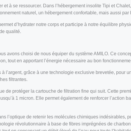
 et à se ressourcer. Dans l’hébergement insolite Tipi et Chalet,
ronnement naturel, un hébergement confortable, mais aussi par la
 permet d’hydrater notre corps et participe à notre équilibre phys
de qualité.
 nous avons choisi de nous équiper du système AMILO. Ce conce
ion, tout en apportant l’énergie nécessaire au bon fonctionnem
 l’argent, grâce à une technologie exclusive brevetée, pour une
es filtrantes.
ue de protéger la cartouche de filtration fine qui suit. Cette pr
 jusqu’à 1 micron. Elle permet également de renforcer l’action bact
dans l’optique de retenir les molécules chimiques indésirables, 
nologie révolutionnaire à base de fibres imprégnées de charbon
 tout en conservant un débit élevé de l’eau pour toute l’habitati