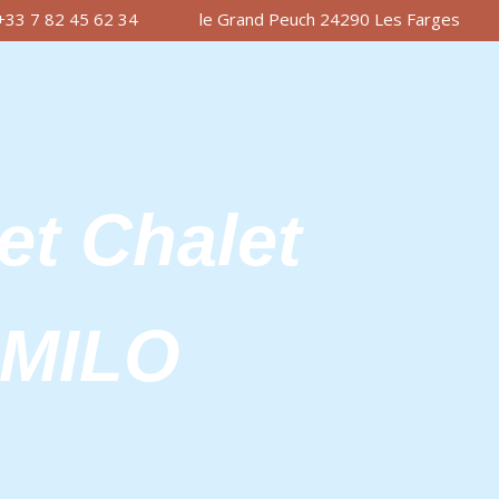
+33 7 82 45 62 34
le Grand Peuch 24290 Les Farges
et Chalet
AMILO