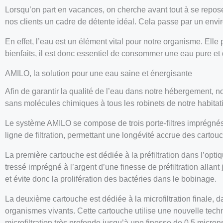
Lorsqu’on part en vacances, on cherche avant tout à se reposer
nos clients un cadre de détente idéal. Cela passe par un envi
En effet, l’eau est un élément vital pour notre organisme. Elle
bienfaits, il est donc essentiel de consommer une eau pure et 
AMILO, la solution pour une eau saine et énergisante
Afin de garantir la qualité de l’eau dans notre hébergement,
sans molécules chimiques à tous les robinets de notre habitat
Le système AMILO se compose de trois porte-filtres imprégnés à
ligne de filtration, permettant une longévité accrue des cartouch
La première cartouche est dédiée à la préfiltration dans l’optiq
tressé imprégné à l’argent d’une finesse de préfiltration allant
et évite donc la prolifération des bactéries dans le bobinage.
La deuxième cartouche est dédiée à la microfiltration finale, 
organismes vivants. Cette cartouche utilise une nouvelle tech
microfiltration très profonde jusqu’à une finesse de 0,5 microns