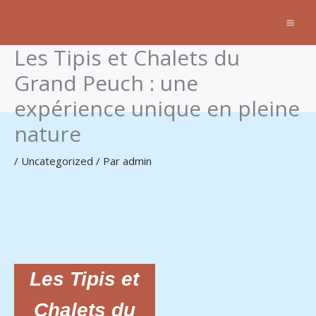
Aller
au
contenu
Les Tipis et Chalets du
Grand Peuch : une
expérience unique en pleine
nature
/
Uncategorized
/ Par
admin
Les Tipis et
Chalets du